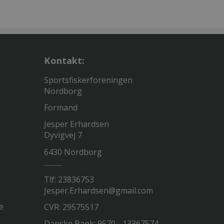
Kontakt:
Sportsfiskerforeningen
Nordborg
Formand
Jesper Erhardsen
Dyvigvej 7
6430 Nordborg
............
Tlf: 23836753
Jesper.Erhardsen@gmail.com
e
CVR: 29575517
Danske Bank: 9570 - 13367574