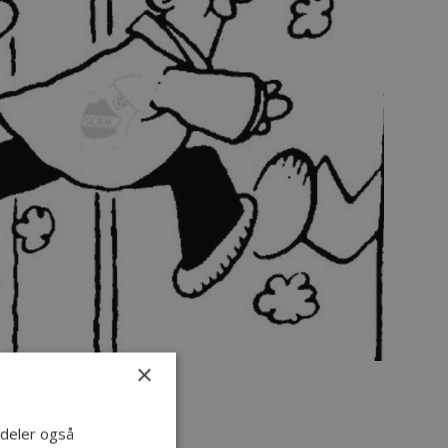
×
i deler også