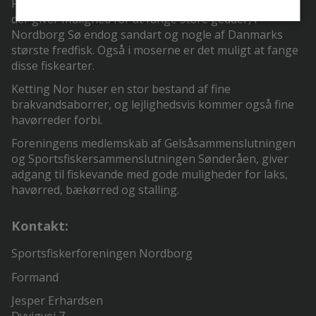
Fiskeretten i de lokale søer Nordborg Sø og Mjels Sø,
der giver mulighed for at fange store gedder, i
Nordborg Sø endog sandart og nogle af Danmarks
største fredfisk. Også i moserne er det muligt at fange
disse fiskearter.
Ketting Nor huser en stor bestand af fine
brakvandsaborrer, og lejlighedsvis kommer også fine
havørreder forbi.
Foreningens medlemskab af Gelsåsammenslutningen
og Sportsfiskersammenslutningen Sønderåen, giver
adgang til fiskevande med gode muligheder for laks,
havørred, bækørred og stalling.
Kontakt:
Sportsfiskerforeningen Nordborg
Formand
Jesper Erhardsen
Dyvigvej 7