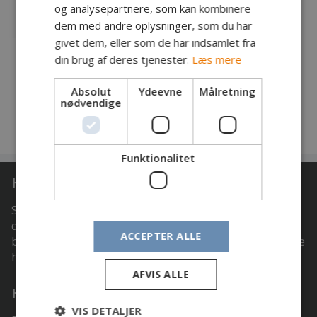
Hilsen Finn Tønder.
og analysepartnere, som kan kombinere
Formand for Sportsfiskersammenslutningen
dem med andre oplysninger, som du har
Sønderåen.
givet dem, eller som de har indsamlet fra
din brug af deres tjenester.
Læs mere
Link til Google Maps "Den røde bro"
https://maps.app.goo.gl/7p1LPHVdnr1K1rWC9
Absolut
Ydeevne
Målretning
nødvendige
Funktionalitet
Hvem er vi:
Sportsfiskerforeningen Nordborg er foreningen hvor
du som medlem får adgang til noget af Danmarks
ACCEPTER ALLE
bedste fiskevand, og de mange forskellige fiskearter de
huser.
AFVIS ALLE
Hvad kan vi tilbyde:
VIS DETALJER