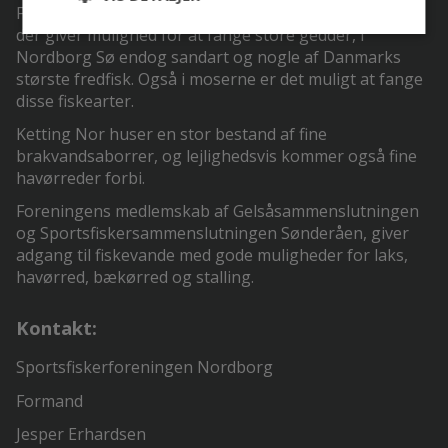
Fiskeretten i de lokale søer Nordborg Sø og Mjels Sø,
der giver mulighed for at fange store gedder, i
Nordborg Sø endog sandart og nogle af Danmarks
største fredfisk. Også i moserne er det muligt at fange
disse fiskearter.
Ketting Nor huser en stor bestand af fine
brakvandsaborrer, og lejlighedsvis kommer også fine
havørreder forbi.
Foreningens medlemskab af Gelsåsammenslutningen
og Sportsfiskersammenslutningen Sønderåen, giver
adgang til fiskevande med gode muligheder for laks,
havørred, bækørred og stalling.
Kontakt:
Sportsfiskerforeningen Nordborg
Formand
Jesper Erhardsen