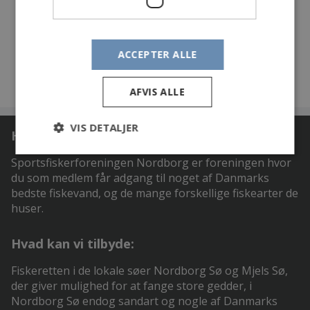
ACCEPTER ALLE
AFVIS ALLE
VIS DETALJER
Hvem er vi:
Sportsfiskerforeningen Nordborg er foreningen hvor
du som medlem får adgang til noget af Danmarks
bedste fiskevand, og de mange forskellige fiskearter de
huser.
Hvad kan vi tilbyde:
Fiskeretten i de lokale søer Nordborg Sø og Mjels Sø,
der giver mulighed for at fange store gedder, i
Nordborg Sø endog sandart og nogle af Danmarks